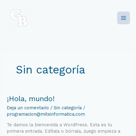
Ir
al
contenido
Sin categoría
¡Hola,
¡Hola, mundo!
mundo!
Deja un comentario
/
Sin categoría
/
programacion@mitsinformatica.com
Te damos la bienvenida a WordPress. Esta es tu
primera entrada. Edítala o bórrala, ¡luego empieza a