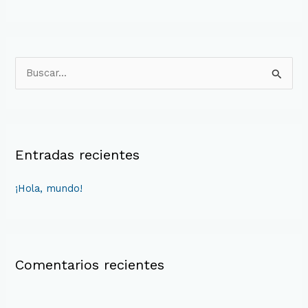
B
u
s
c
Entradas recientes
a
r
¡Hola, mundo!
p
o
r
:
Comentarios recientes